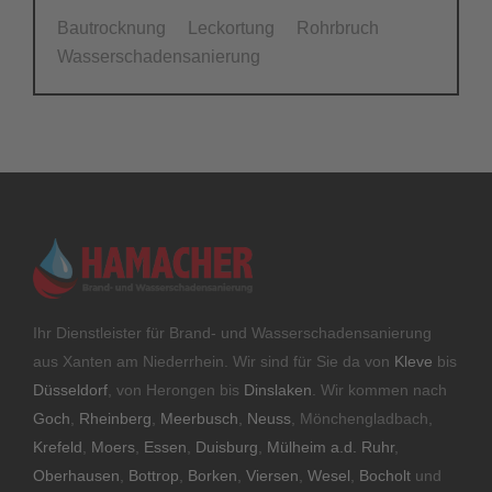
Bautrocknung
Leckortung
Rohrbruch
Wasserschadensanierung
Ihr Dienstleister für Brand- und Wasserschadensanierung
aus Xanten am Niederrhein. Wir sind für Sie da von
Kleve
bis
Düsseldorf
, von Herongen bis
Dinslaken
. Wir kommen nach
Goch
,
Rheinberg
,
Meerbusch
,
Neuss
, Mönchengladbach,
Krefeld
,
Moers
,
Essen
,
Duisburg
,
Mülheim a.d. Ruhr
,
Oberhausen
,
Bottrop
,
Borken
,
Viersen
,
Wesel
,
Bocholt
und