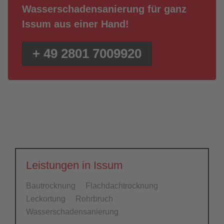
Wasserschadensanierung für ganz
Issum aus einer Hand!
+ 49 2801 7009920
Leistungen in Issum
Bautrocknung
Flachdachtrocknung
Leckortung
Rohrbruch
Wasserschadensanierung