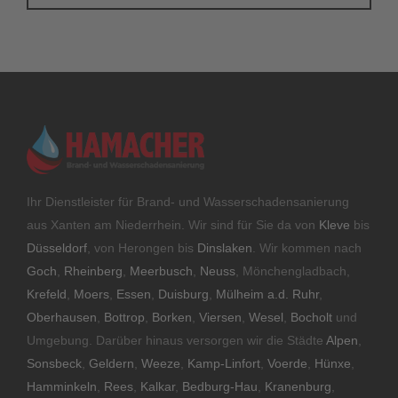
Ihr Dienstleister für Brand- und Wasserschadensanierung
aus Xanten am Niederrhein. Wir sind für Sie da von
Kleve
bis
Düsseldorf
, von Herongen bis
Dinslaken
. Wir kommen nach
Goch
,
Rheinberg
,
Meerbusch
,
Neuss
, Mönchengladbach,
Krefeld
,
Moers
,
Essen
,
Duisburg
,
Mülheim a.d. Ruhr
,
Oberhausen
,
Bottrop
,
Borken
,
Viersen
,
Wesel
,
Bocholt
und
Umgebung. Darüber hinaus versorgen wir die Städte
Alpen
,
Sonsbeck
,
Geldern
,
Weeze
,
Kamp-Linfort
,
Voerde
,
Hünxe
,
Hamminkeln
,
Rees
,
Kalkar
,
Bedburg-Hau
,
Kranenburg
,