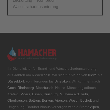
Leckortung
Rohrbruch
Wasserschadensanierung
Ihr Dienstleister für Brand- und Wasserschadensanierung
aus Xanten am Niederrhein. Wir sind für Sie da von
Kleve
bis
Düsseldorf
, von Herongen bis
Dinslaken
. Wir kommen nach
Goch
,
Rheinberg
,
Meerbusch
,
Neuss
, Mönchengladbach,
Krefeld
,
Moers
,
Essen
,
Duisburg
,
Mülheim a.d. Ruhr
,
Oberhausen
,
Bottrop
,
Borken
,
Viersen
,
Wesel
,
Bocholt
und
Umgebung. Darüber hinaus versorgen wir die Städte
Alpen
,