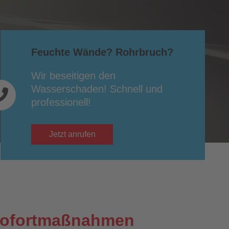
Feuchte Wände? Rohrbruch?
Wir beseitigen den
Wasserschaden! Schnell und
professionell!
Jetzt anrufen
 Sofortmaßnahmen