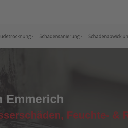
udetrocknung
Schadensanierung
Schadenabwicklu
n Emmerich
asserschäden, Feuchte- &