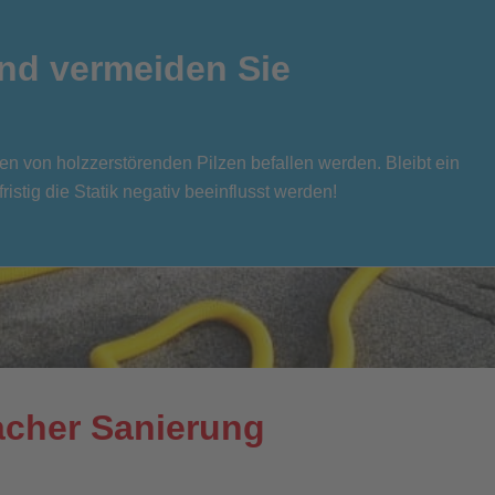
und vermeiden Sie
 von holzzerstörenden Pilzen befallen werden. Bleibt ein
stig die Statik negativ beeinflusst werden!
macher Sanierung