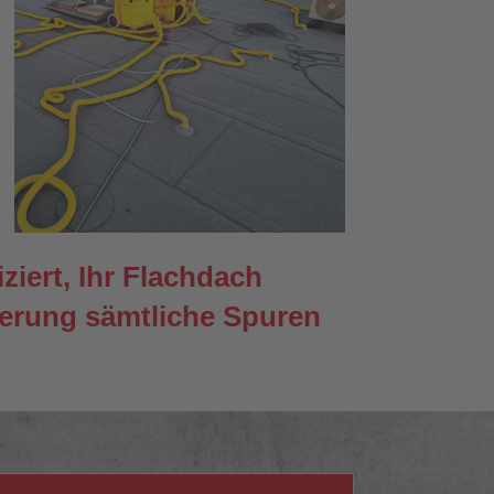
iert, Ihr Flachdach
ierung sämtliche Spuren