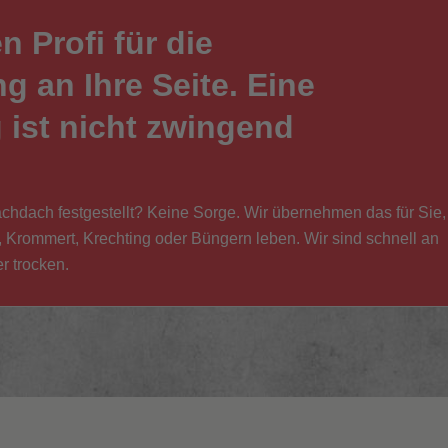
n Profi für die
 an Ihre Seite. Eine
 ist nicht zwingend
achdach festgestellt? Keine Sorge. Wir übernehmen das für Sie,
, Krommert, Krechting oder Büngern leben. Wir sind schnell an
r trocken.