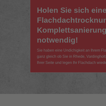
Holen Sie sich eine
Flachdachtrocknung
Komplettsanierung
notwendig!
Sie haben eine Undichigkeit an Ihrem Fl
ganz gleich ob Sie in Rhede, Vardingholt
Ihrer Seite und legen Ihr Flachdach wiede