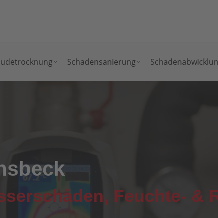
udetrocknung
Schadensanierung
Schadenabwicklu
nsbeck
asserschäden, Feuchte- &