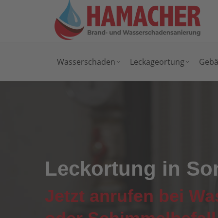
Wasserschaden
Leckageortung
Gebä
Leckortung in So
Jetzt anrufen bei W