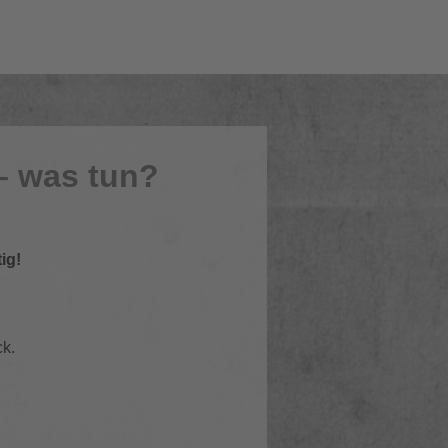
– was tun?
ig!
k.