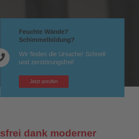
Feuchte Wände?
Schimmelbildung?
Wir finden die Ursache! Schnell
und zerstörungsfrei!
Jetzt anrufen
gsfrei dank moderner