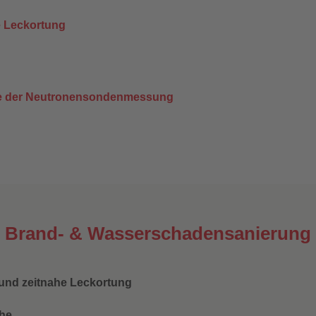
e Leckortung
lfe der Neutronensondenmessung
er Brand- & Wasserschadensanierung
e und zeitnahe Leckortung
che